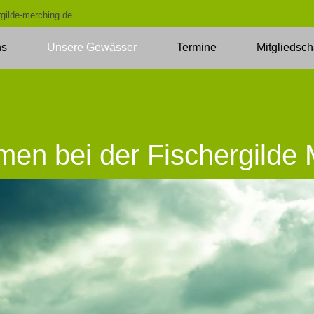
gilde-merching.de
ns
Unsere Gewässer
Termine
Mitgliedsch
en bei der Fischergilde