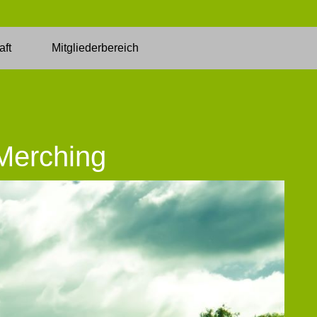
aft
Mitgliederbereich
 Merching